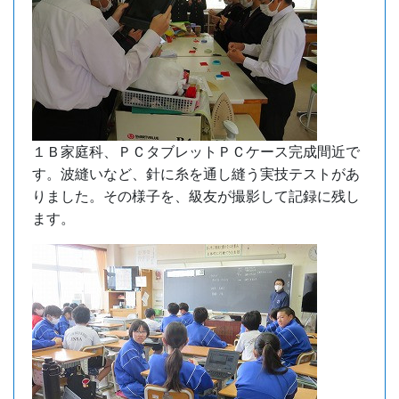
１Ｂ家庭科、ＰＣタブレットＰＣケース完成間近で
す。波縫いなど、針に糸を通し縫う実技テストがあ
りました。その様子を、級友が撮影して記録に残し
ます。