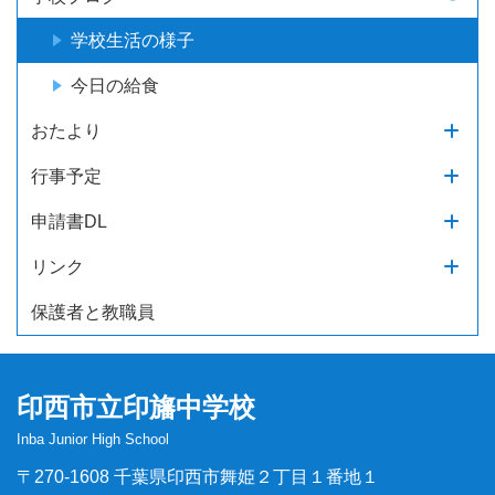
学校生活の様子
今日の給食
おたより
行事予定
申請書DL
リンク
保護者と教職員
印西市立印旛中学校
Inba Junior High School
〒270-1608 千葉県印西市舞姫２丁目１番地１